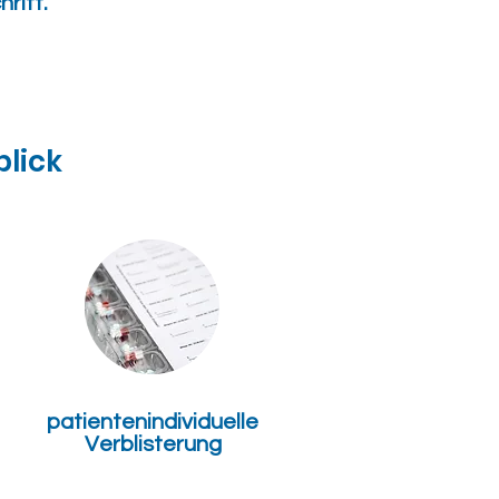
ritt.
blick
patientenindividuelle
Verblisterung