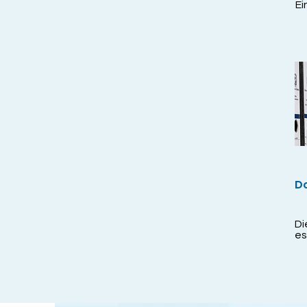
Ei
Fl
Pa
Si
we
Du
Ko
be
gr
vo
wä
mi
po
Ab
Zu
D
ei
Na
St
Di
es
bi
Be
Wi
ei
Do