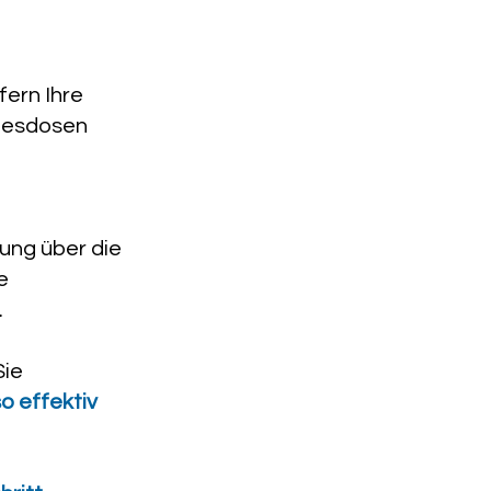
fern Ihre
agesdosen
ung über die
e
.
Sie
so effektiv