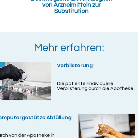
von Arzneimitteln zur
Substitution
Mehr erfahren:
Verblisterung
Die patientenindividuelle 
Verblisterung durch die Apotheke 
ermöglicht eine direkte 
Arbeitsentlastung bei Ihnen vor Ort 
und trägt zu einer signifikanten 
Erhöhung der Sicherheit im Umgang 
mit der patientenindividuellen 
omputergestütze Abfüllung
Medikation bei.
rch von der Apotheke in 