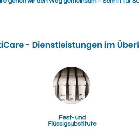
re gehen wir den Weg gemeinsam – Schritt für Sch
iCare - Dienstleistungen im Über
Fest- und
Flüssigsubstitute