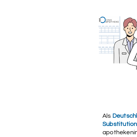
Als
Deutschl
Substitutio
apothekenin