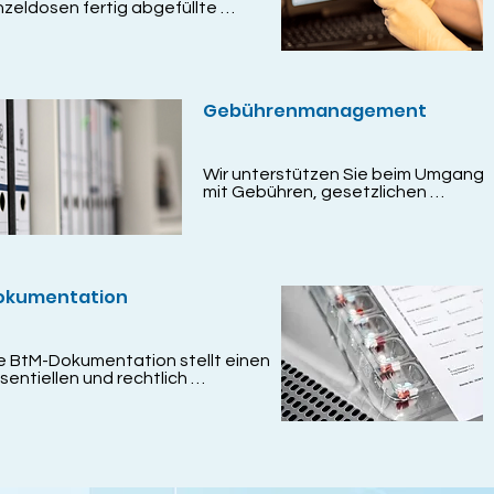
nzeldosen fertig abgefüllte 
üssigsubstitute kann die 
tientenversorgung in der 
chtvergabe effektiver gestaltet 
rden.

Gebührenmanagement
rch diverse 
ntrollmechanismen wie 
ispielsweise der 
avimetrischen und 
Wir unterstützen Sie beim Umgang 
lumetrischen Überprüfung 
mit Gebühren, gesetzlichen 
hrend des Abfüllvorgangs 
Zuzahlungen der Krankenkassen, 
nimiert sich das Risiko 
Befreiungsanträgen und finden 
tenzieller Fehlerquellen bei der 
zusammen mit Ihrer Praxis eine 
füllung. 

Lösung, die für Sie passt.
dem ermöglicht das System 
okumentation
ne digitale Dokumentation und 
chverfolgung (inklusive 
atistiken).
e BtM-Dokumentation stellt einen 
sentiellen und rechtlich 
ndenden Faktor beim Umgang mit 
täubungsmitteln dar. 

r bieten Ihnen in der Apotheke 
ne vollumfängliche 
kumentation (u.a. 