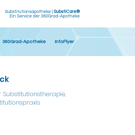
Substitutionsapotheke |
SubstiCare®
Ein Service der 360Grad-Apotheke
360Grad-Apotheke
InfoFlyer
ick
Substitutionstherapie,
tutionspraxis.