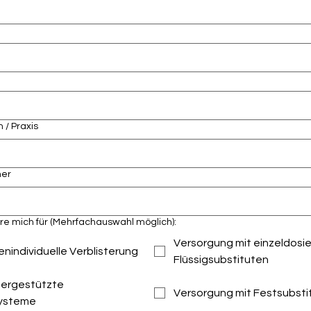
/ Praxis
mer
ere mich für (Mehrfachauswahl möglich):
Versorgung mit einzeldosi
nindividuelle Verblisterung
Flüssigsubstituten
ergestützte
Versorgung mit Festsubsti
systeme