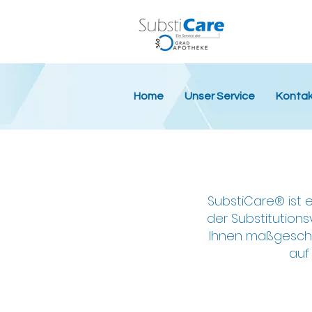
Home
Unser Service
Kontak
SubstiCare® ist
der Substitution
Ihnen maßgeschn
auf