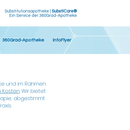
Substitutionsapotheke |
SubstiCare®
Ein Service der 360Grad-Apotheke
360Grad-Apotheke
InfoFlyer
eke und im Rahmen
n Kosten
. Wir bietet
rapie, abgestimmt
axis.