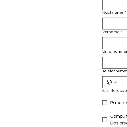
Nachname
*
Vorname
*
Unternehmen 
Telefonnum
Ich interessi
Patiente
Comput
Dosier