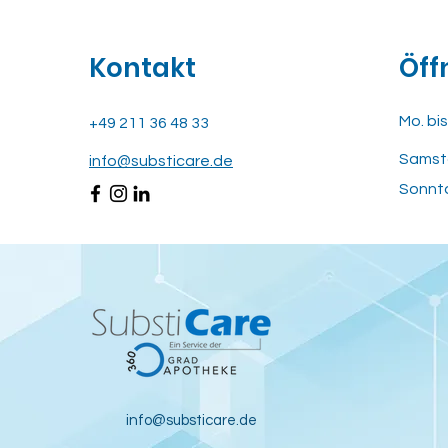
Kontakt
Öff
Mo. bis
+49 211 36 48 33
Samst
​info@substicare.de
​Sonnt
info@substicare.de